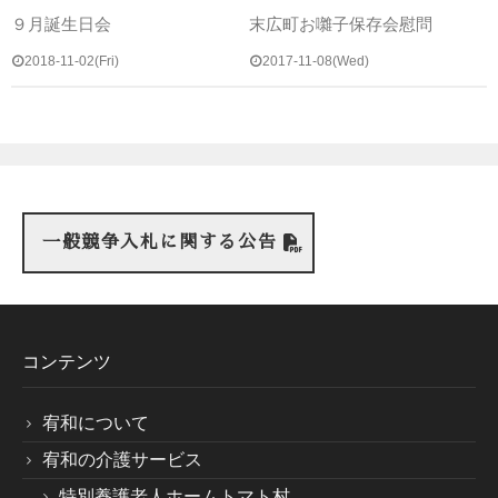
９月誕生日会
末広町お囃子保存会慰問
2018-11-02(Fri)
2017-11-08(Wed)
一般競争入札に関する公告
コンテンツ
宥和について
宥和の介護サービス
特別養護老人ホームトマト村