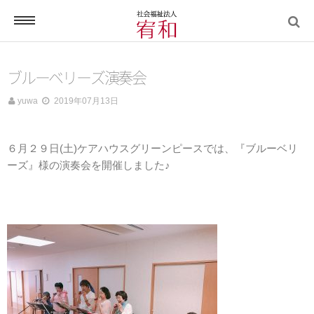
電話する
ブルーベリーズ演奏会
yuwa
2019年07月13日
ホーム
６月２９日(土)ケアハウスグリーンピースでは、『ブルーベリ
ーズ』様の演奏会を開催しました♪
宥和について
宥和の介護サービス