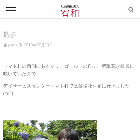
電話する
散歩
yuwa
2019年07月13日
ホーム
トマト村の西側にあるマリーゴールドの丘に、紫陽花が綺麗に
咲いていたので、
デイサービスセンタートマト村では紫陽花を見に行きました
(^o^)
宥和について
宥和の介護サービス