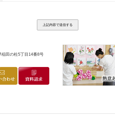
市早稲田の杜5丁目14番8号