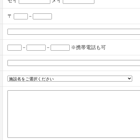
セイ
メイ
〒
－
－
－
※携帯電話も可