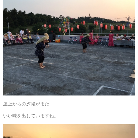
居宅介護支援事業者トマト村
短期入所生活介護トマト村
利用をご検討の方
採用情報
屋上からの夕陽がまた
いい味を出していますね。
よくあるご質問