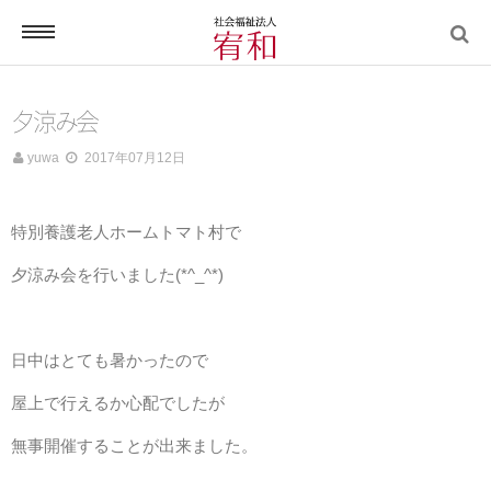
電話する
夕涼み会
yuwa
2017年07月12日
ホーム
特別養護老人ホームトマト村で
夕涼み会を行いました(*^_^*)
宥和について
日中はとても暑かったので
屋上で行えるか心配でしたが
無事開催することが出来ました。
宥和の介護サービス