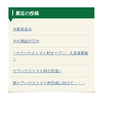
最近の投稿
㊗敬老会㊗
🍅行事紹介①🍅
✨ケアハウストマト村オープン・入居者募集
✨
ケアハウストマト村の完成✨
新ケアハウストマト村完成に向けて・・・