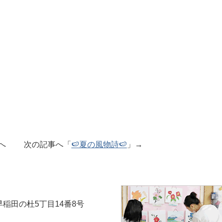
事へ 次の記事へ「
🍉夏の風物詩🍉
」→
市早稲田の杜5丁目14番8号