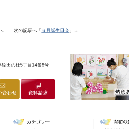
事へ 次の記事へ「
６月誕生日会
」→
市早稲田の杜5丁目14番8号