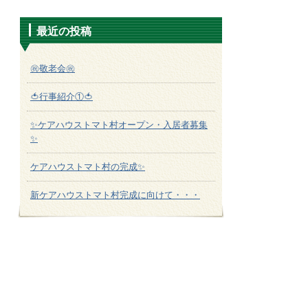
最近の投稿
㊗敬老会㊗
🍅行事紹介①🍅
✨ケアハウストマト村オープン・入居者募集
✨
ケアハウストマト村の完成✨
新ケアハウストマト村完成に向けて・・・