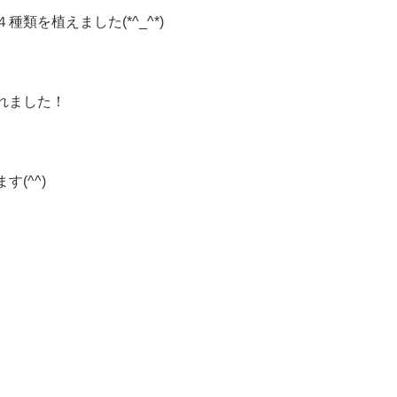
類を植えました(*^_^*)
れました！
(^^)