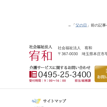
←「
父の日
」前の記
社会福祉法人 宥和
〒367-0030 埼玉県本庄