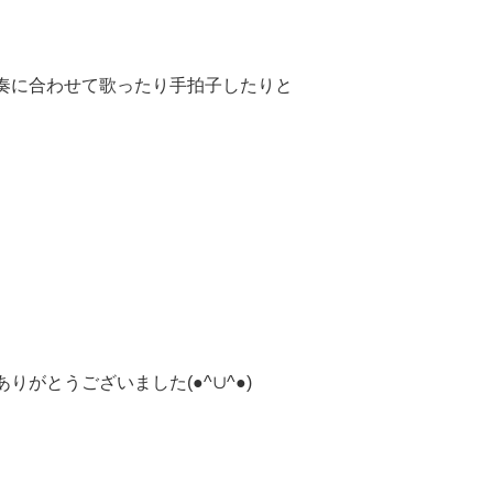
奏に合わせて歌ったり手拍子したりと
がとうございました(●^∪^●)