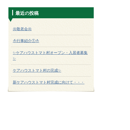
最近の投稿
㊗敬老会㊗
🍅行事紹介①🍅
✨ケアハウストマト村オープン・入居者募集
✨
ケアハウストマト村の完成✨
新ケアハウストマト村完成に向けて・・・