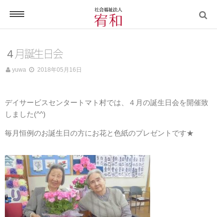
電話する
４月誕生日会
yuwa
2018年05月16日
ホーム
デイサービスセンタートマト村では、４月の誕生日会を開催致
しました(^^)
毎月恒例のお誕生日の方にお花と色紙のプレゼントです★
宥和について
宥和の介護サービス