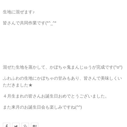
居宅介護支援事業者トマト村
生地に混ぜます♪
皆さんで共同作業です(*^_^*
短期入所生活介護トマト村
利用をご検討の方
混ぜた生地を蒸かして、かぼちゃ鬼まんじゅうが完成です(^o^)
ふわふわの生地にかぼちゃの甘みもあり、皆さんで美味しくい
ただきました★
採用情報
４月生まれの皆さんお誕生日おめでとうございました。
また来月のお誕生日会も楽しみですね(^^)
よくあるご質問